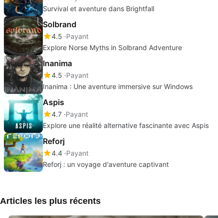
Survival et aventure dans Brightfall
Solbrand
4.5
Payant
Explore Norse Myths in Solbrand Adventure
Inanima
4.5
Payant
Inanima : Une aventure immersive sur Windows
Aspis
4.7
Payant
Explore une réalité alternative fascinante avec Aspis
Reforj
4.4
Payant
Reforj : un voyage d'aventure captivant
Articles les plus récents