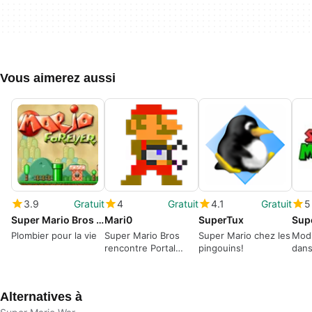
Vous aimerez aussi
3.9
Gratuit
4
Gratuit
4.1
Gratuit
5
Super Mario Bros 3: Mario Forever
Mari0
SuperTux
Plombier pour la vie
Super Mario Bros
Super Mario chez les
Modi
rencontre Portal
pingouins!
dans
dans un jeu de
Mari
plateforme délirant !
Alternatives à